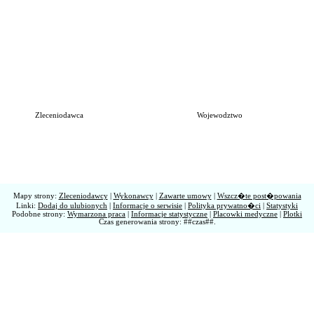
Zleceniodawca
Wojewodztwo
Mapy strony:
Zleceniodawcy
|
Wykonawcy
|
Zawarte umowy
|
Wszcz�te post�powania
Linki:
Dodaj do ulubionych
|
Informacje o serwisie
|
Polityka prywatno�ci
|
Statystyki
Podobne strony:
Wymarzona praca
|
Informacje statystyczne
|
Placowki medyczne
|
Plotki
Czas generowania strony: ##czas##.