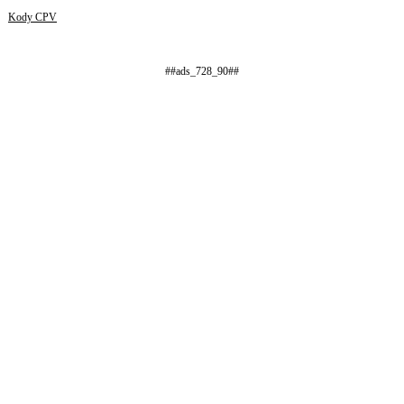
Kody CPV
##ads_728_90##