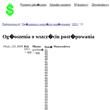
Przetargi zako�czone
Aktualne przetargi
Wykonawcy
Zleceniodawcy
Podprogowe.pl
/
Og�oszenia o wszcz�ciu post�powania
/
2011
/ 12
Og�oszenia o wszcz�ciu post�powania
##ads_120_90##
Rok
Miesiac
Wojewodztwo
Dzie�
2011
grudzie�
31
->
spis
->
spis
30
29
28
27
26
25
24
23
22
21
20
19
18
17
16
15
14
13
12
11
10
09