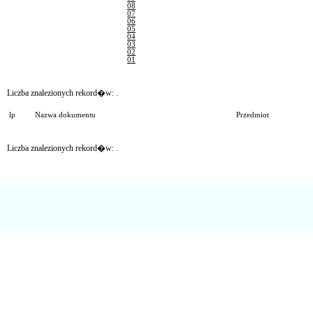
08
07
06
05
04
03
02
01
Liczba znalezionych rekord�w:
.
lp
Nazwa dokumentu
Przedmiot
Liczba znalezionych rekord�w:
.