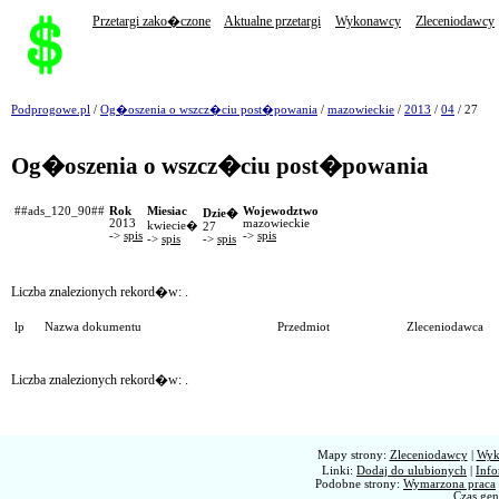
Przetargi zako�czone
Aktualne przetargi
Wykonawcy
Zleceniodawcy
Podprogowe.pl
/
Og�oszenia o wszcz�ciu post�powania
/
mazowieckie
/
2013
/
04
/ 27
Og�oszenia o wszcz�ciu post�powania
##ads_120_90##
Rok
Miesiac
Wojewodztwo
Dzie�
2013
mazowieckie
kwiecie�
27
->
spis
->
spis
->
spis
->
spis
Liczba znalezionych rekord�w:
.
lp
Nazwa dokumentu
Przedmiot
Zleceniodawca
Liczba znalezionych rekord�w:
.
Mapy strony:
Zleceniodawcy
|
Wyk
Linki:
Dodaj do ulubionych
|
Info
Podobne strony:
Wymarzona praca
Czas gen