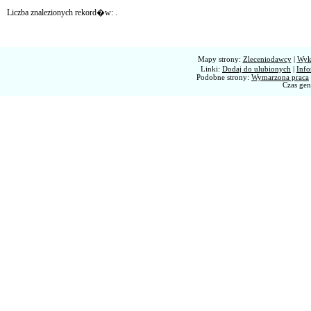
Liczba znalezionych rekord�w:
.
Mapy strony:
Zleceniodawcy
|
Wyk
Linki:
Dodaj do ulubionych
|
Info
Podobne strony:
Wymarzona praca
Czas gen