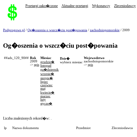
Przetargi zako�czone
Aktualne przetargi
Wykonawcy
Zleceniodawcy
Podprogowe.pl
/
Og�oszenia o wszcz�ciu post�powania
/
zachodniopomorskie
/ 2009
Og�oszenia o wszcz�ciu post�powania
##ads_120_90##
Rok
Miesiac
Wojewodztwo
Dzie�
2009
zachodniopomorskie
grudzie�
wybierz miesiac
->
spis
->
spis
listopad
pa�dziernik
wrzesie�
sierpie�
lipiec
czerwiec
maj
kwiecie�
marzec
luty
stycze�
Liczba znalezionych rekord�w:
.
lp
Nazwa dokumentu
Przedmiot
Zleceniodawca